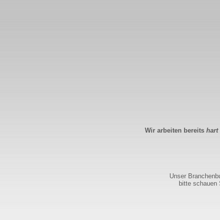
Wir arbeiten bereits
hart
Unser Branchenbuc
bitte schauen 