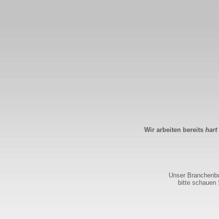
Wir arbeiten bereits
hart
Unser Branchenbuc
bitte schauen 