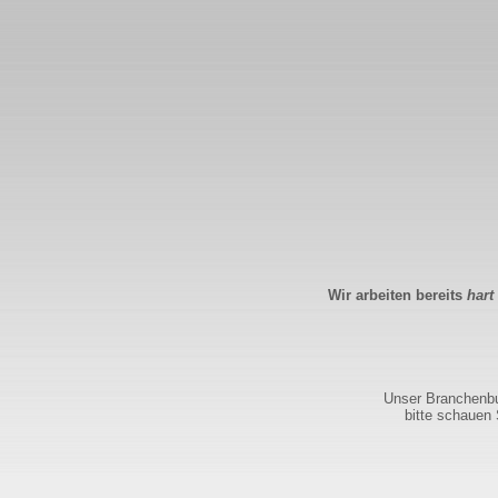
Wir arbeiten bereits
hart
Unser Branchenbuc
bitte schauen 