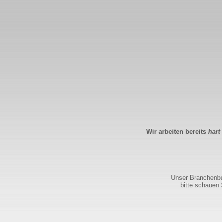
Wir arbeiten bereits
hart
Unser Branchenbuc
bitte schauen 