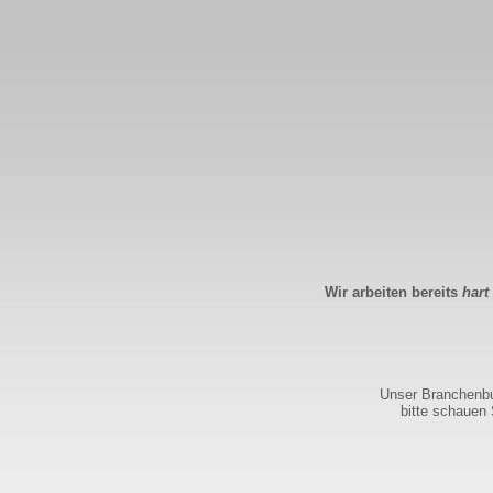
Wir arbeiten bereits
hart
Unser Branchenbuc
bitte schauen 