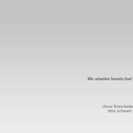
Wir arbeiten bereits
hart
Unser Branchenbuc
bitte schauen 